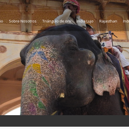
cio
Sobre Nosotros
Triángulo de oro
India Lujo
Rajasthan
Ind