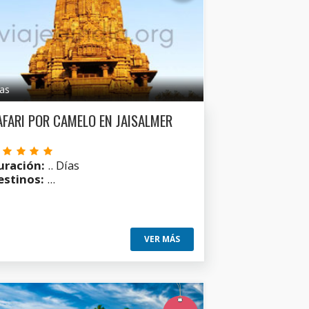
ías
AFARI POR CAMELO EN JAISALMER
uración:
.. Días
estinos:
...
VER MÁS