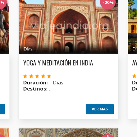
5%
-20%
.. Días
.. D
YOGA Y MEDITACIÓN EN INDIA
A
Duración:
.. Días
D
Destinos:
...
D
VER MÁS