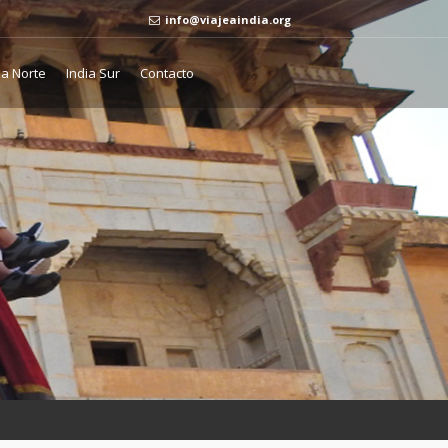
info@viajeaindia.org
ia Norte
India Sur
Contacto