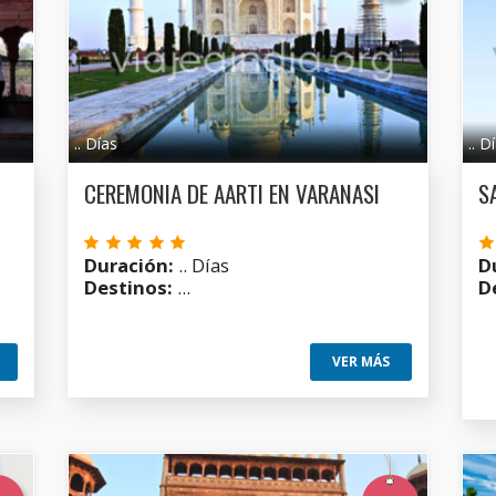
.. Días
.. D
CEREMONIA DE AARTI EN VARANASI
S
Duración:
.. Días
D
Destinos:
...
D
VER MÁS