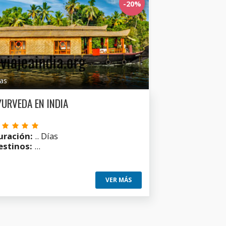
-20%
ías
YURVEDA EN INDIA
uración:
.. Días
estinos:
...
VER MÁS