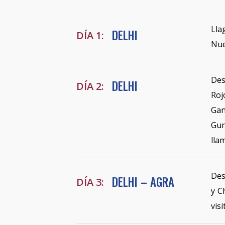
Lla
DELHI
DÍA 1:
Nue
Des
DELHI
DÍA 2:
Roj
Gan
Gur
lla
Des
DELHI – AGRA
DÍA 3:
y C
vis