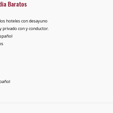
ndia Baratos
 los hoteles con desayuno
y privado con y conductor.
español
os
spañol