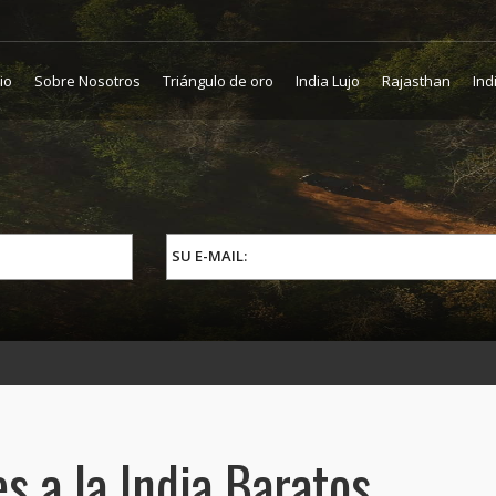
cio
Sobre Nosotros
Triángulo de oro
India Lujo
Rajasthan
Ind
SU E-MAIL:
s a la India Baratos