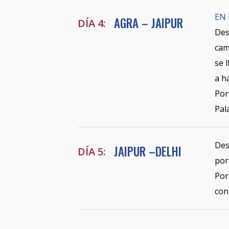
EN 
AGRA – JAIPUR
DÍA 4:
Des
cam
se 
a h
Por
Pal
Des
JAIPUR –DELHI
DÍA 5:
por
Por
con