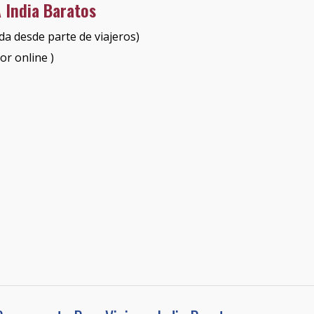
A India Baratos
da desde parte de viajeros)
por online )